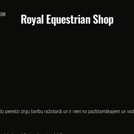
UMI
Royal Equestrian Shop
adu pieredzi zirgu barību ražošanā un ir vieni no pazīstamākajiem un v