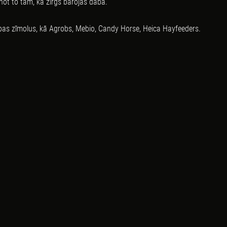
vinot to tam, kā zirgs barojas dabā.
rības zīmolus, kā Agrobs, Mebio, Candy Horse, Heica Hayfeeders.