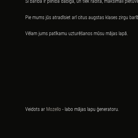
Šī barība ir pilnībā dabīga, un tiek radīta, maksimāli pietu
Pie mums jūs atradīsiet arī citus augstas klases zirgu ba
Vēlam jums patīkamu uzturēšanos mūsu mājas lapā.
Veidots ar
Mozello
- labo mājas lapu ģeneratoru.