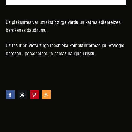
Uz plāksnītes var uzrakstīt zirga vārdu un katras ēdienreizes
barošanas daudzumu.
Uz tās ir arī vieta zirga īpašnieka
kontaktinformācijai. A
tvieglo
barošanu personālam un samazina kļūdu risku.