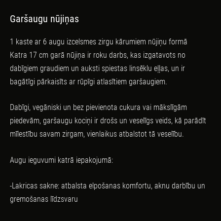
Garšaugu nūjiņas
1 kaste ar 6 augu izcelsmes zirgu kārumiem nūjiņu formā
Katra 17 cm garā nūjiņa ir roku darbs, kas izgatavots no
dabīgiem graudiem un auksti spiestas linsēklu eļļas, un ir
bagātīgi pārkaisīts ar rūpīgi atlasītiem garšaugiem.
Dabīgi, vegāniski un bez pievienota cukura vai mākslīgām
piedevām, garšaugu kociņi ir drošs un veselīgs veids, kā parādīt
mīlestību savam zirgam, vienlaikus atbalstot tā veselību.
Augu ieguvumi katrā iepakojumā:
-Lakricas sakne: atbalsta elpošanas komfortu, aknu darbību un
gremošanas līdzsvaru