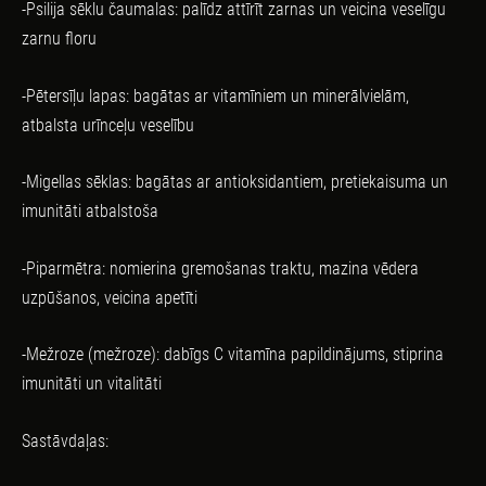
-Psilija sēklu čaumalas: palīdz attīrīt zarnas un veicina veselīgu
zarnu floru
-Pētersīļu lapas: bagātas ar vitamīniem un minerālvielām,
atbalsta urīnceļu veselību
-Migellas sēklas: bagātas ar antioksidantiem, pretiekaisuma un
imunitāti atbalstoša
-Piparmētra: nomierina gremošanas traktu, mazina vēdera
uzpūšanos, veicina apetīti
-Mežroze (mežroze): dabīgs C vitamīna papildinājums, stiprina
imunitāti un vitalitāti
Sastāvdaļas: