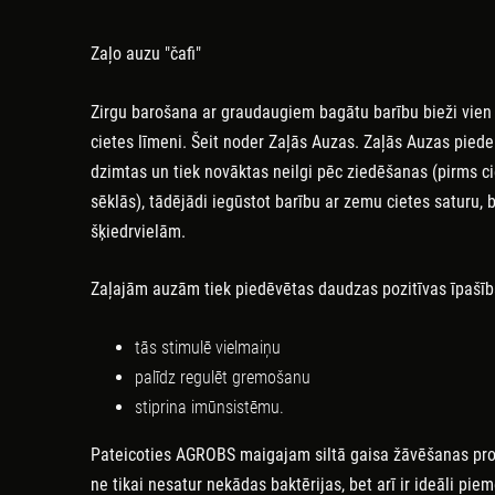
Zaļo auzu "čafi"
Zirgu
barošana
ar
graudaugiem
bagātu
barību
bieži
v
ien
cietes
līmeni
.
Šeit
noder
Zaļās
Auzas
.
Zaļās
Auzas
piede
dzimtas
un
t
iek
novāktas
neilgi
pēc
ziedēšanas
(
pirms
c
sēklās
)
,
tādējādi
iegūstot
barību
ar
zemu
cietes
saturu
,
b
šķiedrvielām
.
Zaļajām
auzām
t
iek
piedēvētas
daudzas
pozitīvas
īpašī
tās
stimulē
vielmaiņu
palīdz
regulēt
gremošanu
stiprina
imūnsistēmu
.
Pateicoties
AGROBS
maigajam
siltā
gaisa
žāvēšanas
pr
ne
tikai
nesatur
nekādas
baktērijas
,
bet
arī
ir
ideāli
piem