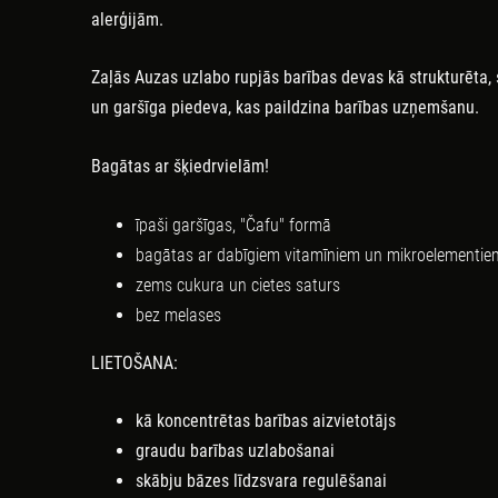
alerģijām
.
Zaļās
Auzas
uzlabo
rupjās
barības
d
evas
kā
strukturēta,
un
garšīga piedeva, kas paildzina
barības
uzņemšanu
.
Bagātas
ar
šķiedrvielām!
īpaši
garšīgas, "Čafu" formā
bagātas
ar
dabīgiem
vitamīniem
un
mikroelementie
zems
cukura
un
cietes
saturs
bez
melases
LIETOŠANA
:
kā
koncentrētas
barības
aizvietotājs
graudu barības
uzlabošanai
skābju
bāzes
līdzsvara
regulēšanai