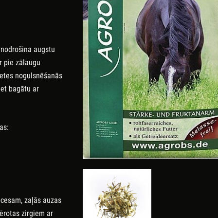
nodrošina
augstu
r pie
zālaugu
ietes
nogulsnēšanās
et
bagātu
ar
bas
:
ocesam
,
zaļās
a
uzas
ērotas
zirgiem
ar