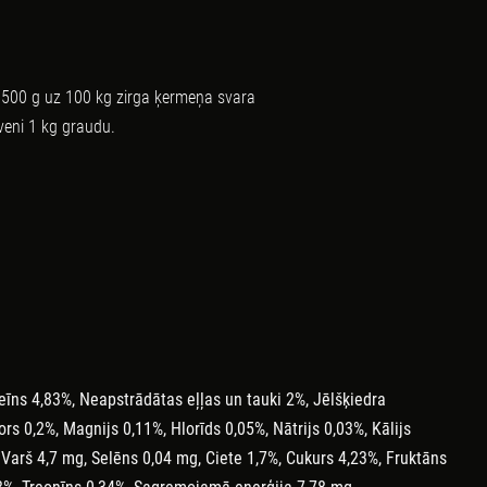
500
g
uz
100
kg
zirga
ķermeņa
svara
veni
1
kg
graudu.
eīns
4,83
%,
Neapstrādātas
eļļas
un
tauki
2
%,
Jēlšķiedra
ors
0,2
%,
Magnijs
0,11
%,
Hlorīds
0,05
%,
Nātrijs
0,03
%,
Kālijs
 V
arš
4,7
mg,
Selēns
0,04
mg,
Ciete
1,7
%,
Cukurs
4,23
%,
Fruktāns