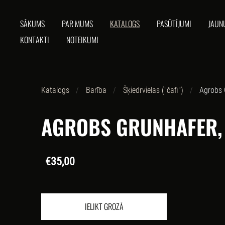
SĀKUMS
PAR MUMS
KATALOGS
PASŪTĪJUMI
JAUN
KONTAKTI
NOTEIKUMI
Katalogs
Barība
Šķiedrvielas ("čafi")
Agrobs 
AGROBS GRUNHAFER,
€35,00
IELIKT GROZĀ