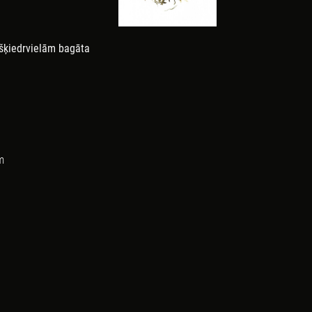
š
ķiedrvielām bagāta
m