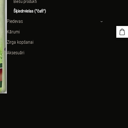
Biešu produkti
Šķiedrvielas ("čafi")
Piedevas
›
Kārumi
Zirga kopšanai
Aksesuāri