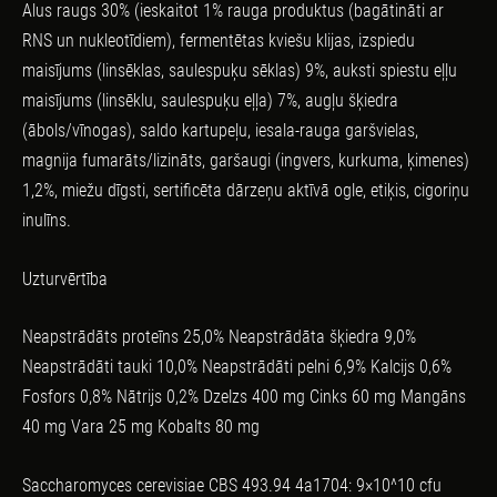
Alus raugs 30% (ieskaitot 1% rauga produktus (bagātināti ar
RNS un nukleotīdiem), fermentētas kviešu klijas, izspiedu
maisījums (linsēklas, saulespuķu sēklas) 9%, auksti spiestu eļļu
maisījums (linsēklu, saulespuķu eļļa) 7%, augļu šķiedra
(ābols/vīnogas), saldo kartupeļu, iesala-rauga garšvielas,
magnija fumarāts/lizināts, garšaugi (ingvers, kurkuma, ķimenes)
1,2%, miežu dīgsti, sertificēta dārzeņu aktīvā ogle, etiķis, cigoriņu
inulīns.
Uzturvērtība
Neapstrādāts proteīns 25,0% Neapstrādāta šķiedra 9,0%
Neapstrādāti tauki 10,0% Neapstrādāti pelni 6,9% Kalcijs 0,6%
Fosfors 0,8% Nātrijs 0,2% Dzelzs 400 mg Cinks 60 mg Mangāns
40 mg Vara 25 mg Kobalts 80 mg
Saccharomyces cerevisiae CBS 493.94 4a1704: 9×10^10 cfu