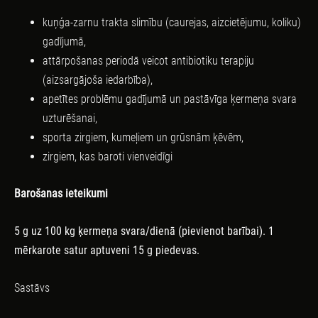
kuņģa-zarnu trakta slimību (caurejas, aizcietējumu, koliku)
gadījumā,
attārpošanas periodā veicot antibiotiku terapiju
(aizsargājoša iedarbība),
apetītes problēmu gadījumā un pastāvīga ķermeņa svara
uzturēšanai,
sporta zirgiem, kumeļiem un grūsnām ķēvēm,
zirgiem, kas baroti vienveidīgi
Barošanas ieteikumi
5 g uz 100 kg ķermeņa svara/dienā (pievienot barībai).
1
mērkarote satur aptuveni 15 g piedevas.
Sastāvs