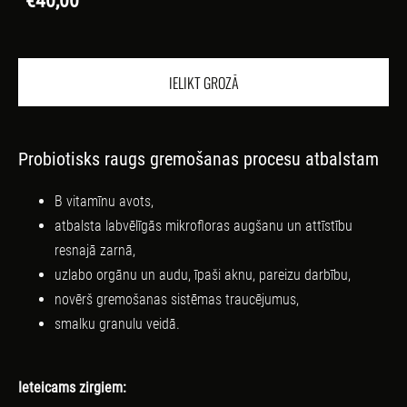
€40,00
IELIKT GROZĀ
Probiotisks raugs gremošanas procesu atbalstam
B vitamīnu avots,
atbalsta labvēlīgās mikrofloras augšanu un attīstību
resnajā zarnā,
uzlabo orgānu un audu, īpaši aknu, pareizu darbību,
novērš gremošanas sistēmas traucējumus,
smalku granulu veidā.
Ieteicams zirgiem: